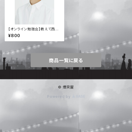
【オンライン勉強会】教えて西野
先生！本当に使えるNFT術(アー
¥800
カイブ)
商品一覧に戻る
© 煙突屋
Powered by