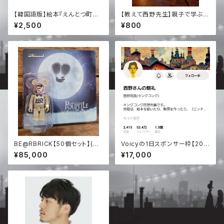
【韓国語版】絵本『えんとつ町の
【教えて西野先生】親子で学ぶ！
プペル』
とっても大切なお金の話(アーカ
¥2,500
¥800
イブ)
BE@RBRICK【50個セット】(送
Voicyの1日スポンサー枠【202
料込み)
5年】
¥85,000
¥17,000